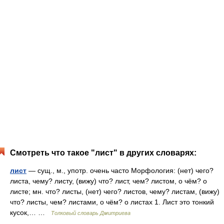
Смотреть что такое "лист" в других словарях:
лист
— сущ., м., употр. очень часто Морфология: (нет) чего?
листа, чему? листу, (вижу) что? лист, чем? листом, о чём? о
листе; мн. что? листы, (нет) чего? листов, чему? листам, (вижу)
что? листы, чем? листами, о чём? о листах 1. Лист это тонкий
кусок,… …
Толковый словарь Дмитриева