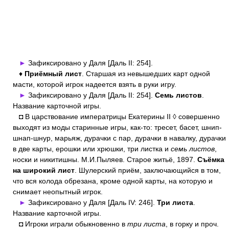
►
Зафиксировано у Даля [Даль II: 254].
♦
Приёмный лист
. Старшая из невышедших карт одной
масти, которой игрок надеется взять в руки игру.
►
Зафиксировано у Даля [Даль II: 254].
Семь листов
.
Название карточной игры.
◘ В царствование императрицы Екатерины II ◊ совершенно
выходят из моды старинные игры, как-то: тресет, басет, шнип-
шнап-шнур, марьяж, дурачки с пар, дурачки в навалку, дурачки
в две карты, ерошки или хрюшки, три листка и
семь листов
,
носки и никитишны. М.И.Пыляев. Старое житьё, 1897.
Съёмка
на широкий лист
. Шулерский приём, заключающийся в том,
что вся колода обрезана, кроме одной карты, на которую и
снимает неопытный игрок.
►
Зафиксировано у Даля [Даль IV: 246].
Три листа
.
Название карточной игры.
◘ Игроки играли обыкновенно в
три листа
, в горку и проч.