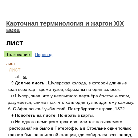
Карточная терминология и жаргон XIX
века
лист
Толкование
Перевод
лист
ЛИСТ
, -а,
м.
◊
Долгие листы
. Шулерская колода, в которой длинные
края всех карт, кроме тузов, обрезаны на один волосок.
◘ Шулер, зная, что у неопытного партнёра
долгие листы
,
разумеется, снимет так, что хоть один туз пойдёт ему самому.
А .С.Афанасьев-Чужбинский. Петербургские игроки, 1872.
♦
Попотеть на листе
. Поиграть в карты.
◘ Ни одного немецкого трактира, или так называемого
"ресторана" не было в Петергофе, а в Стрельне один только
трактир был на почтовой станции, где собирался весь народ,