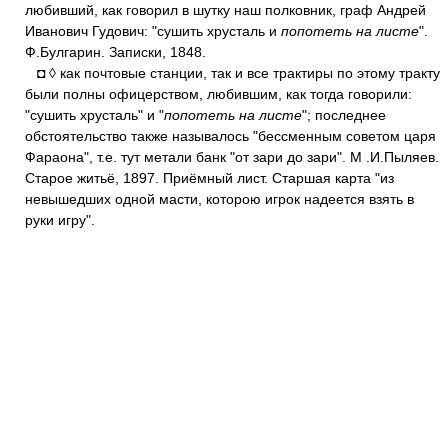
любивший, как говорил в шутку наш полковник, граф Андрей
Иванович Гудович: "сушить хрусталь и
попотеть на листе
".
Ф.Булгарин. Записки, 1848.
◘ ◊ как почтовые станции, так и все трактиры по этому тракту
были полны офицерством, любившим, как тогда говорили:
"сушить хрусталь" и "
попотеть на листе
"; последнее
обстоятельство также называлось "бессменным советом царя
Фараона", т.е. тут метали банк "от зари до зари". М .И.Пыляев.
Старое житьё, 1897. Приёмный лист. Старшая карта "из
невышедших одной масти, которою игрок надеется взять в
руки игру".