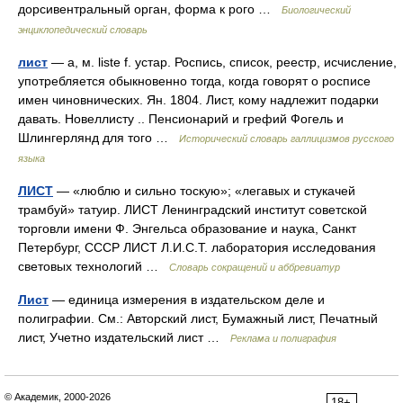
дорсивентральный орган, форма к рого …
Биологический
энциклопедический словарь
лист
— а, м. liste f. устар. Роспись, список, реестр, исчисление,
употребляется обыкновенно тогда, когда говорят о росписе
имен чиновнических. Ян. 1804. Лист, кому надлежит подарки
давать. Новеллисту .. Пенсионарий и грефий Фогель и
Шлингерлянд для того …
Исторический словарь галлицизмов русского
языка
ЛИСТ
— «люблю и сильно тоскую»; «легавых и стукачей
трамбуй» татуир. ЛИСТ Ленинградский институт советской
торговли имени Ф. Энгельса образование и наука, Санкт
Петербург, СССР ЛИСТ Л.И.С.Т. лаборатория исследования
световых технологий …
Словарь сокращений и аббревиатур
Лист
— единица измерения в издательском деле и
полиграфии. См.: Авторский лист, Бумажный лист, Печатный
лист, Учетно издательский лист …
Реклама и полиграфия
© Академик, 2000-2026
18+