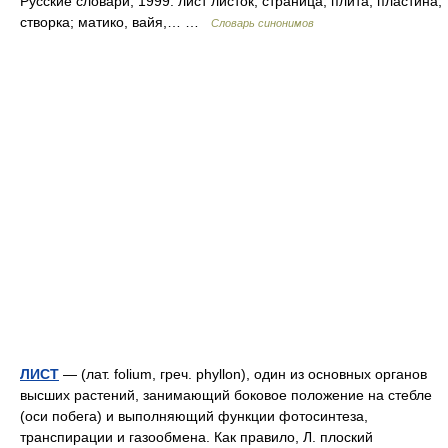
Русские словари, 1999. лист листок, страница, плита, пластина,
створка; матико, вайя,… …
Словарь синонимов
ЛИСТ
— (лат. folium, греч. phyllon), один из основных органов
высших растений, занимающий боковое положение на стебле
(оси побега) и выполняющий функции фотосинтеза,
транспирации и газообмена. Как правило, Л. плоский