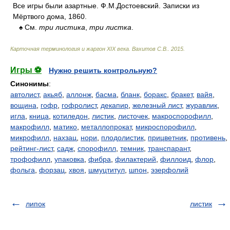
Все игры были азартные. Ф.М.Достоевский. Записки из
Мёртвого дома, 1860.
♠ См.
три листика
,
три листка
.
Карточная терминология и жаргон XIX века
.
Вахитов С.В.
.
2015
.
Игры ⚽
Нужно решить контрольную?
Синонимы
:
автолист
,
акьяб
,
аллонж
,
басма
,
бланк
,
боракс
,
бракет
,
вайя
,
вощина
,
гофр
,
гофролист
,
декапир
,
железный лист
,
журавлик
,
игла
,
кница
,
котиледон
,
листик
,
листочек
,
макроспорофилл
,
макрофилл
,
матико
,
металлопрокат
,
микроспорофилл
,
микрофилл
,
нахзац
,
нори
,
плодолистик
,
прицветник
,
противень
,
рейтинг-лист
,
садж
,
спорофилл
,
темник
,
транспарант
,
трофофилл
,
упаковка
,
фибра
,
филактерий
,
филлоид
,
флор
,
фольга
,
форзац
,
хвоя
,
шмуцтитул
,
шпон
,
эзерфолий
липок
листик